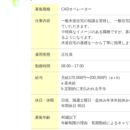
募集職種
CADオペレーター
仕事内容
一般木造住宅の知識を習得し、一般住宅
ていただきます。
※特殊なイメージのある職種ですが、基
るようになります。
木造住宅の基礎を一から丁寧に指導しま
雇用形態
正社員
勤務時間
08:00～17:00
給与
月給170,000円〜200,000円（a＋b）
a 基本給
b 定額的に支払われる手当
休日・休暇
日祝、隔週土曜日・盆休み年末年始休み
年間休日 95日
募集年齢
40歳以下
年齢制限の理由 長期勤続によるキャリ