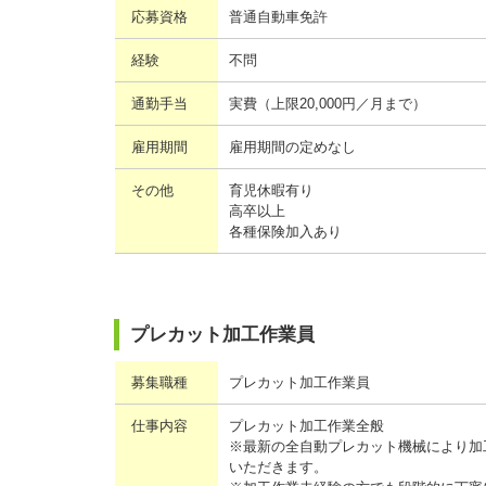
応募資格
普通自動車免許
経験
不問
通勤手当
実費（上限20,000円／月まで）
雇用期間
雇用期間の定めなし
その他
育児休暇有り
高卒以上
各種保険加入あり
プレカット加工作業員
募集職種
プレカット加工作業員
仕事内容
プレカット加工作業全般
※最新の全自動プレカット機械により加
いただきます。