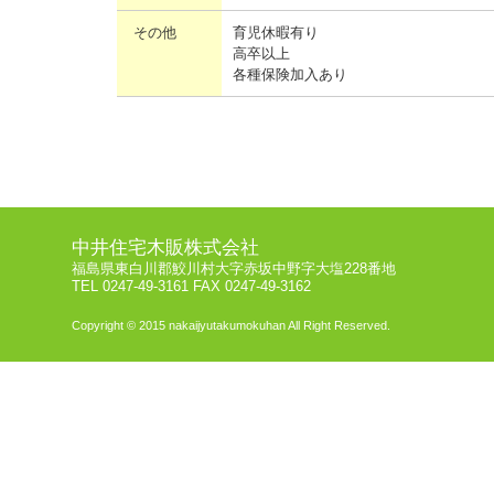
その他
育児休暇有り
高卒以上
各種保険加入あり
中井住宅木販株式会社
福島県東白川郡鮫川村大字赤坂中野字大塩228番地
TEL 0247-49-3161 FAX 0247-49-3162
Copyright © 2015 nakaijyutakumokuhan All Right Reserved.