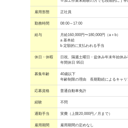
※加工作業未経験の方でも段階的に丁寧
雇用形態
正社員
勤務時間
08:00～17:00
給与
月給160,000円〜180,000円（a＋b）
a 基本給
b 定額的に支払われる手当
休日・休暇
日祝、隔週土曜日・盆休み年末年始休み
年間休日 95日
募集年齢
40歳以下
年齢制限の理由 長期勤続によるキャリ
応募資格
普通自動車免許
経験
不問
通勤手当
実費（上限20,000円／月まで）
雇用期間
雇用期間の定めなし